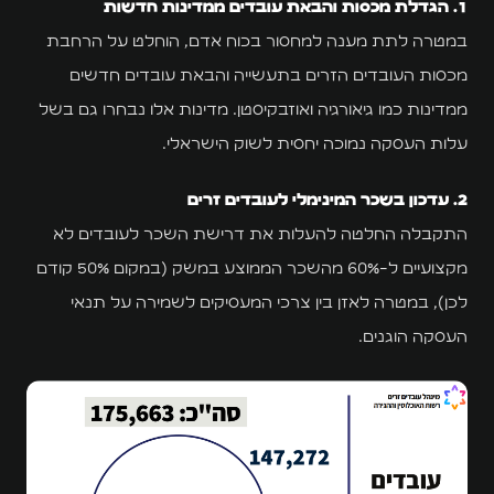
כל השירותים
1. הגדלת מכסות והבאת עובדים ממדינות חדשות
במטרה לתת מענה למחסור בכוח אדם, הוחלט על הרחבת
הדירות שלנו
מכסות העובדים הזרים בתעשייה והבאת עובדים חדשים
המגזין
ממדינות כמו גיאורגיה ואוזבקיסטן. מדינות אלו נבחרו גם בשל
עלות העסקה נמוכה יחסית לשוק הישראלי.
בלוג
2. עדכון בשכר המינימלי לעובדים זרים
מדריכים
התקבלה החלטה להעלות את דרישת השכר לעובדים לא
שאלות ותשובות
מקצועיים ל-60% מהשכר הממוצע במשק (במקום 50% קודם
לכן), במטרה לאזן בין צרכי המעסיקים לשמירה על תנאי
סרטונים
העסקה הוגנים.
נהלים ומסמכים
יצירת קשר