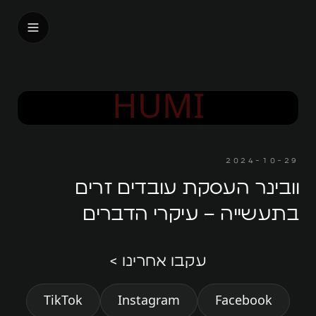
בית
HUMI
אודות
עלינו
2024-10-29
האנשים שלנו
וובינר העסקת עובדים זרים
דבר המנכ״ל
בתעשייה – עיקרי הדברים
אנחנו על המפה
עקבו אחרינו >
המורשת
TikTok
Instagram
Facebook
החזון שלנו