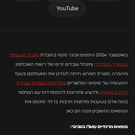
השירותים שלנו
YouTube
WL
WLiving
WL Hostels
באוקטובר 2024 התקיים וובינר מקיף בהובלת
מינהל תעשיות
במשרד הכלכלה
ומינהל עובדים זרים של רשות האוכלוסין
Executive
וההגירה. מטרת האירוע הייתה לעדכן את המעסיקים בענף
WL Properties
התעשייה על שינויים רגולטוריים
במדיניות העסקת עובדים
זרים בתעשייה
ולהציע פתרונות להתמודדות עם המחסור
Localz
בכוח אדם בעקבות מלחמת חרבות ברזל. סיכמנו את
Halishka
הנושאים החשובים והנה הם כאן
חומי דיפו
נושאים מרכזיים שעלו בוובינר: