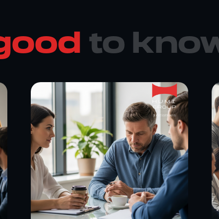
good
to kno
מערכת לניהול
עובדים זרים:
אופטימיזציה
לתהליכים
רגולטוריים