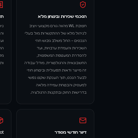
הסכמי שכירות וביטחון מלא
תש
חטיבת WL מהווה גורם מקצועי ויציב
ני
לניהול מלא של ההתקשרות מול בעלי
והו
הנכסים – החל משלב גיבוש חוזי
וע
השכירות והעמדת ערבויות, ועד
התח
להסדרת המעטפת המשפטית,
מק
החשבונאית והרגולטורית. מודל עבודה
ות
זה מייצר ודאות תפעולית וביטחון חוזי
לבעל הנכס, תוך הענקת שקט נפשי
למעסיק והבטחת עמידה מלאה
בדרישות החוק ובתקנות הרגולציה.
דיוור חודשי מסודר
ot