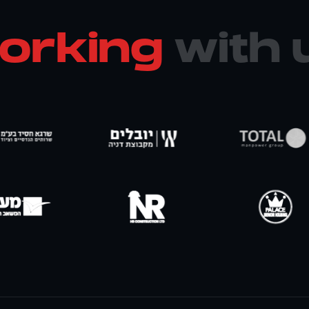
orking
with 