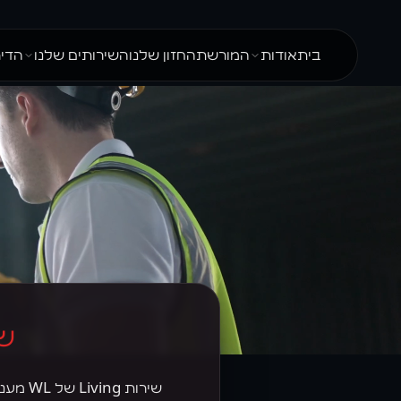
בית
אודות
המורשת
החזון שלנו
השירותים שלנו
הדיר
עלינו
מגורי עובדים
תוכן
Localz
האנשים שלנו
WL
בלוג
Halishka
דבר המנכ״ל
WLiving
מדריכים
חומי דיפו
אנחנו על המפה
WL Hostels
שאלות ותשובות
כל השירו
Executive
סרטונים
תשתיות
WL Properties
שי
שירות