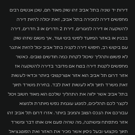
כל השירותים
דירות יד שניה בתל אביב זהו שוק מאוד חם, שכן אנשים רבים
הדירות שלנו
מחפשים דירה למכירה בתל אביב, זאת יכולה להיות דירה
להשקעה או דירה למגורים, דירת 2 חדרים או 3 חדרים, דירה
המגזין
בבניין או באזור המיועד לפינוי בינוי ועוד, אך משום שזהו שוק
בלוג
עם ביקוש רב, חיפוש דירה לקניה בתל אביב יכול להיות אתגר
לא פשוט ותהליך שיכול לקחת כמה חודשים טובים. כאשר
מדריכים
מחפשים לקנות דירה בטח אם מדובר בדירה להשקעה אז
שאלות ותשובות
אזור דרום תל אביב הוא אזור אטרקטיבי ביותר וכדאי לעשות
זאת משרד תיווך ולא לעשות זאת לבד. בחירת משרד תיווך
סרטונים
בתל אביב אשר ילווה את התהליך שלכם הוא מאוד חשוב ויכול
נהלים ומסמכים
לקצר לכם תהליכים, למנוע עוגמת נפש מיותרת ולמצוא
עבורכם את הנכס הטוב והמניב ביותר. אזרו דרום תל אביב זהו
יצירת קשר
אזור מתפתח ומשתנה, מה שהיה פעם אינו אותו דבר ומשרד
תיווך מקצועי ובעל ניסיון אשר מכיר את האזור ואת הפוטנציאל