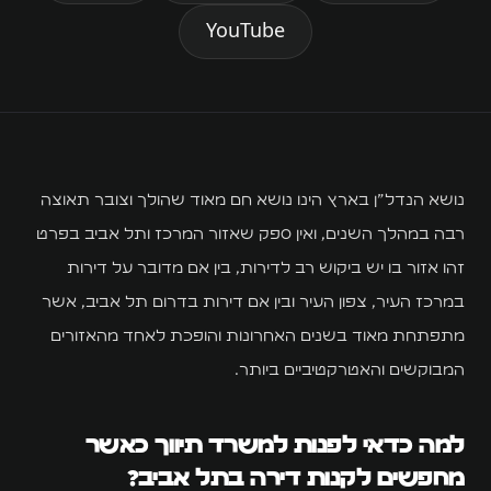
השירותים שלנו
YouTube
WL
WLiving
WL Hostels
נושא הנדל”ן בארץ הינו נושא חם מאוד שהולך וצובר תאוצה
רבה במהלך השנים, ואין ספק שאזור המרכז ותל אביב בפרט
Executive
זהו אזור בו יש ביקוש רב לדירות, בין אם מדובר על דירות
WL Properties
במרכז העיר, צפון העיר ובין אם דירות בדרום תל אביב, אשר
מתפתחת מאוד בשנים האחרונות והופכת לאחד מהאזורים
Localz
המבוקשים והאטרקטיביים ביותר.
Halishka
חומי דיפו
למה כדאי לפנות למשרד תיווך כאשר
מחפשים לקנות דירה בתל אביב?