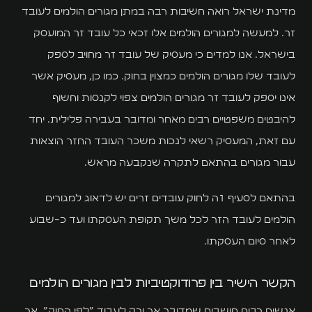
כל השירותים
מדינת ישראל רואה חשיבות רבה במתן מגורים הולמים לעובד
זר. למעשה למגורים הולמים אלו זכאי כל עובד זר המועסק
הדירות שלנו
בישראל. אנו למדים כי מעסיק של עובד זר מחויב לספק
המגזין
לעובד שלו מגורים הולמים כמצוין בחוק. כמו כן, מעסיק אשר
אינו יספק לעובד זר מגורים הולמים צפוי לקנסות וחשוף
בלוג
להיבטים משפטיים רבים מאחר ומדובר בעבירה פלילית. יחד
מדריכים
עם זאת, המעסיק רשאי לנכות משכר העובד החזר הוצאות
עבור מגורים בהתאם לתקרה שנקבעה מראש.
שאלות ותשובות
סרטונים
בהתאם לסעיף 1ה לחוק עובדים זרים יש לדאוג למגורים
הולמים לעובד הזר לכל משך תקופת העסקתו ועד כ-שבוע
נהלים ומסמכים
לאחר סיום העסקתו.
יצירת קשר
הקשר הישיר בין פרודוקטיביות לבין מגורים הולמים
אנשים רבים חושבים שמדובר אך ורק לעבוד ״לפי החוק״, אך