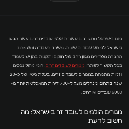
השירותים שלנו
WL
WLiving
כיום בישראל מתגוררים עשרות אלפי עובדים זרים אשר הגיעו
לישראל לביצוע עבודות שונות. משרד העבודה ומשטרת
WL Hostels
ההגירה מסדירים מגוון רחב של חוקים ותקנות בהן יש לעמוד
Executive
בכל הקשור לפתרון
מגורים לעובדים זרים
. חומי ניהול נכסים
ויזמות מתמחה במגורים לעובדים זרים, בעלת ניסיון של כ-20
WL Properties
שנה בתחום ומנהלים מעל ל-700 דירות המאכלסות יותר מ-
Localz
5000 עובדים ואורחים.
Halishka
מגורים הולמים לעובד זר בישראל: מה
חומי דיפו
חשוב לדעת