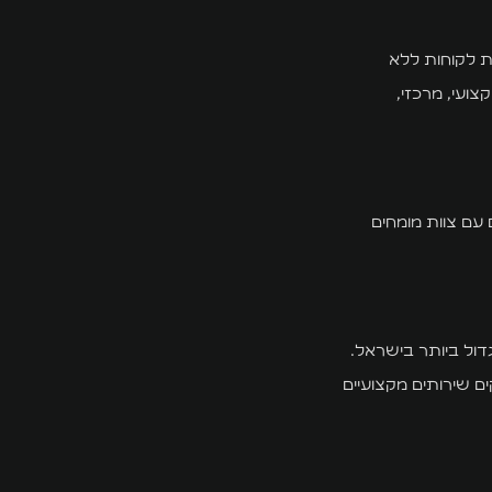
ות, ושירות לקוחות ללא
ועי, מרכזי,
 עם צוות מומחים
ול ביותר בישראל.
יב הוא משימה של עילית. אנו בקבוצת חומי HUMI GROUP מספקים שירותים מקצועיים