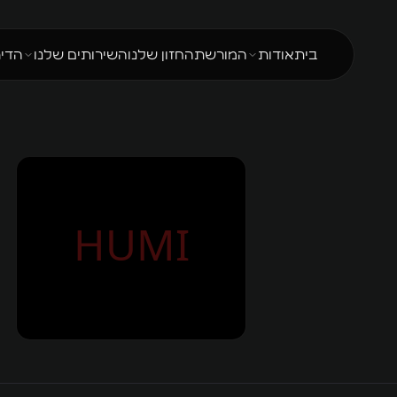
בית
אודות
המורשת
החזון שלנו
השירותים שלנו
הדיר
עלינו
מגורי עובדים
תוכן
Localz
האנשים שלנו
WL
בלוג
Halishka
דבר המנכ״ל
WLiving
מדריכים
חומי דיפו
אנחנו על המפה
WL Hostels
שאלות ותשובות
כל השירו
HUMI
Executive
סרטונים
תשתיות
WL Properties