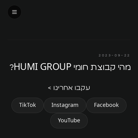
בית
אודות
2023-09-22
עלינו
מהי קבוצת חומי HUMI GROUP?
האנשים שלנו
עקבו אחרינו >
דבר המנכ״ל
אנחנו על המפה
TikTok
Instagram
Facebook
המורשת
YouTube
החזון שלנו