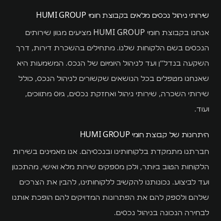
כל השירותים
שירותי ניהול נכסים מלאים בקבוצת חומי HUMI GROUP
הדירות שלנו
אנחנו בקבוצת חומי HUMI GROUP מציעים מגוון שירותים
המגזין
הנכסים בשם הלקוחות שלנו. מתחילים בהשכרת דירות, דרך
השקעה בנדל"ן ועד לניהול היומיום של הנכס. המשמעות היא
בלוג
שאנחנו מטפלים בכל הנושאים שקשורים לניהול הנכס, כולל
מדריכים
שירותי השכרה, שירותי ניהול ואחזקת נכסים, גיוס מתווכים,
ועוד.
שאלות ותשובות
היתרונות של קבוצת חומי HUMI GROUP
סרטונים
חברתנו מתמקדת בלקוחותינו ובנכסיהם. אנו מאמינים בשירות
נהלים ומסמכים
הלקוחות הטוב ביותר, ולכן מספקים שירות מלא ואישי, מהתכנון
ועד לביצוע. נכונותנו להקשיב ללקוחותינו, להבין את הצרכים
יצירת קשר
שלהם ולספק להם את הפתרונות המדויקים להם הופכת אותנו
לבחירה הנכונה בניהול נכסים.