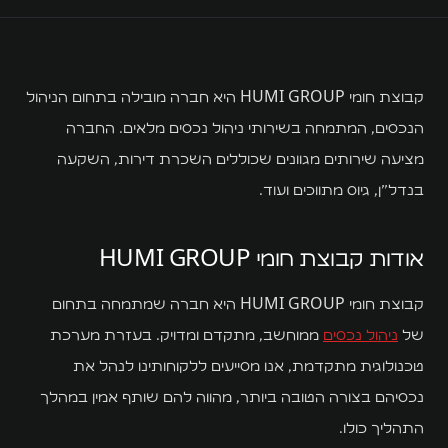
השירותים שלנו
WL
קבוצת חומי HUMI GROUP היא חברה מובילה בתחום הניהול
WLiving
הנכסים, המתמחה בשירותי ניהול נכסים מלאים. החברה
מציעה שירותים מגוונים שכוללים השכרת דירות, השקעה
WL Hostels
בנדל"ן, גיוס מתווכים ועוד.
Executive
אודות קבוצת חומי HUMI GROUP
WL Properties
קבוצת חומי HUMI GROUP היא חברה שמתמחה בתחום
Localz
של
ניהול נכסים
ממוחשב, מתקדם ומדויק. בעזרת מערכת
Halishka
טכנולוגית מתקדמת, אנו מסייעים ללקוחותינו לנהל את
נכסיהם בצורה הטובה ביותר, מהווה להם שותף אמין במהלך
חומי דיפו
התהליך כולו.