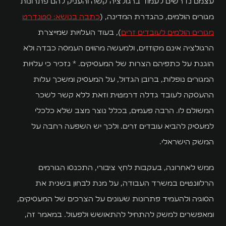
כל השירותים
עצמם נדרשים לעמוד ברגולציה קשה והעניק להם פתרונות
מגורים הולמים, כהגדרת המדינה, (
כתבה בנושא: סטנדרט
הדירות שלנו
מגורים הולמים לעובדים זרים
), בעוד העלויות שמייצרת
המגזין
הרגולציה אינם מקוזזים, ולמעשה מהווים העמסה כבדה ולא
הוגנת על כתפיהם הצרות של המעסיקים. * נזכיר כי עלויות
בלוג
המגורים נופלות, ברובן הגדול, על המעסיק ומשכך עלות
ההעסקה לעובד גדלה דרמטית וזאת ללא קשר לשכר
מדריכים
המשולם לו. הרבה פעמים, בכלל נוצר מצב שלא כלכלי
שאלות ותשובות
למעסיק להביא עובדים זרים. ולכך יש השפעה רחבה על
המשק הישראלי.
סרטונים
נהלים ומסמכים
ממש לאחרונה, בעקבות לחץ ציבורי, התכנסו הגורמים
הרלוונטיים במשרד העבודה, על מנת לבחון בשנית את
יצירת קשר
הסוגיה ולהעמיד פתרונות שעונים על הצרכים של המעסיקים,
ומאפשרים למשק להתחיל להתאושש ולפעול. במאמר זה,