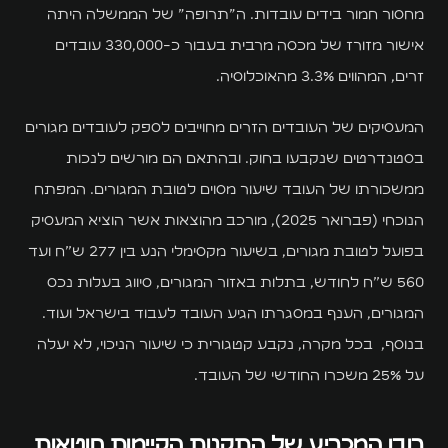
מחסור חמור בידים עובדות. ה״תרופה״ של הממשלה היתה
אישור מזורז של מכסה מרבית בעבור כ-330,000 עובדים
זרים, המהווים 3.3% מהאוכלוסיה.
המעסיקים של העובדים הזרים מחוייבים לספק לעובדים מגורים
בסטנדרטים שנקבעו בחוק. ובהתאם הם מורשים לנכות
ממשכורתו של העובד שיעור מסוים לטובת המגורים. המפתח
הנוכחי (פברואר 2025), מורכב מהוצאות אשר הוציא המעסיק
בפועל לטובת מגורים, בשיעור מקסימלי הנע בין 277 ש"ח ועד
560 ש"ח לחודש, בתלות באזור המגורים, סיווג בעלות נכס
המגורים, הענף במסגרתו הגיע העובד לעבוד בישראל ועוד.
בנוסף, בכל מקרה, נקבע קטגורית כי שיעור הניכוי, לא יעלה
על 25% משכרו החודשי של העובד.
רובן המכריע של התקנות הקיימות חוטאות