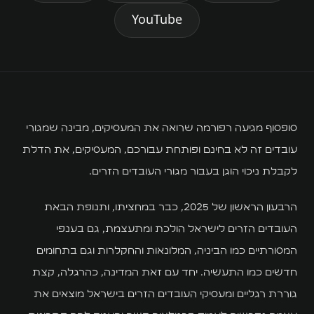
השירותים שלנו
YouTube
WL
WLiving
WL Hostels
סופסוף מגיעה רפורמה שרואה את המעסיקים, מבינה שמגורי
עובדים זה לא בחינם ופותחת עבורכם, המעסיקים, את הדלת
Executive
לקבלת ניכוי הוגן בעבור מגורי העובדים הזרים.
WL Properties
הרבעון הראשון של 2025, כבר במחציתו, ותנופת הבאת
Localz
העובדים הזרים לישראל הולכת ומתעצמת, גם בענפי
Halishka
המסורתיים כמו הביניה, המלונאות והחקלרות וגם בתחומים
חדשים כמו התעשיה. יחד עם זאת המדינה, כהרגלה, קצת
חומי דיפו
גוררת רגליים ומעסיקי העובדים הזרים בישראל מוצאים את