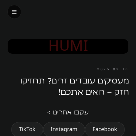
בית
HUMI
אודות
עלינו
2025-02-13
האנשים שלנו
מעסיקים עובדים זרים? תחזיקו
דבר המנכ״ל
חזק – רואים אתכם!
אנחנו על המפה
עקבו אחרינו >
המורשת
TikTok
Instagram
Facebook
החזון שלנו