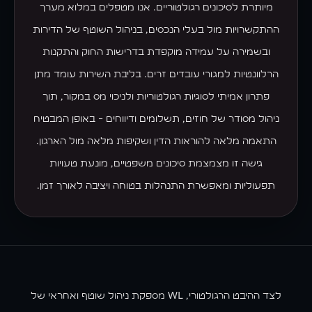
מיותרת לסיכונים רגולטוריים. אנו מטפלים במלוא מערך
השירותים שלנו
ההתקשרויות מול בעלי הנכסים, בניהול השוטף של הדירות
WL
ובשמירה על עמידה מוקפדת בדרישות החוק והתקנות
הרלוונטיות למגורי עובדים זרים. בליבת השירות עומד מתן
WLiving
פתרון אמיתי לסוגיות רגולטוריות ולניכוי מס במקור, תוך
WL Hostels
ניהול מסודר של חוזים, תשלומים ודיווחים - באופן המבטיח
התאמה מלאה להוראות הדין ושקיפות מלאה מול הארגון.
Executive
גישה זו מצמצמת סיכונים משפטיים, מונעת טעויות
WL Properties
תפעוליות ומאפשרת התנהלות בטוחה ויציבה לאורך זמן.
Localz
Halishka
חומי דיפו
לצד ההיבט הרגולטורי, WL מספקת ניהול שוטף ואחראי של