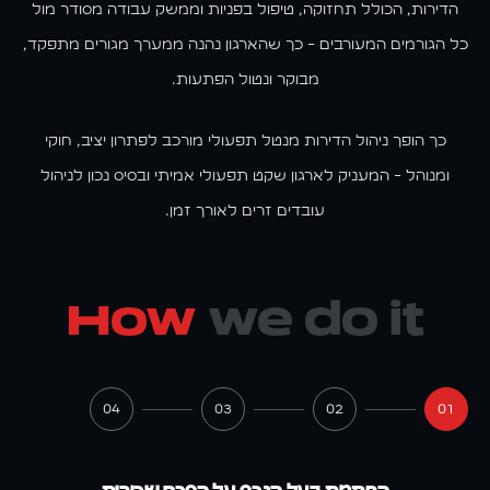
כל השירותים
הדירות, הכולל תחזוקה, טיפול בפניות וממשק עבודה מסודר מול
כל הגורמים המעורבים - כך שהארגון נהנה ממערך מגורים מתפקד,
הדירות שלנו
מבוקר ונטול הפתעות.
המגזין
כך הופך ניהול הדירות מנטל תפעולי מורכב לפתרון יציב, חוקי
בלוג
ומנוהל - המעניק לארגון שקט תפעולי אמיתי ובסיס נכון לניהול
מדריכים
עובדים זרים לאורך זמן.
שאלות ותשובות
How
we do it
סרטונים
נהלים ומסמכים
04
03
02
01
יצירת קשר